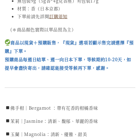
無包裝9g（5g香*4g克香座）有包裝17g
材質：香（日本京都）
下單前請先詳閱
訂購須知
(＊商品顏色實際以單品照為主）
商品以現貨＋預購販售，『現貨』選項若顯示售完請選擇『預
購』下單。
預購商品每週日結單、週一向日本下單，等候期約10-20天，如
提早會盡快寄出，請確認能接受等候再下單，感謝。
佛手柑｜Bergamot ：帶有花香的柑橘香味
茉莉｜Jasmine：清新、馥郁、華麗的香味
玉蘭｜Magnolia：清新、優雅、甜美