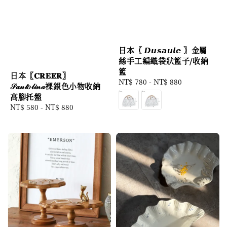
日本〖 𝘿𝙪𝙨𝙖𝙪𝙡𝙚 〗金屬
絲手工編織袋狀籃子/收納
籃
日本〖𝐂𝐑𝐄𝐄𝐑〗
Regular
NT$ 780
-
NT$ 880
𝒮𝒶𝓃𝓉𝑜𝓁𝒾𝓃𝒶裸銀色小物收納
price
高腳托盤
Regular
NT$ 580
-
NT$ 880
price