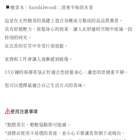
檀香木｜Sandalwood：清爽平和的木香
這是在天然檀香的基礎上混合各種成分製成的高品質熏香。
具有舒緩壓力、放鬆身心的效果，讓人在舒適的空間中度過一段
特別的時光。
在沉香的芬芳中享受片刻放鬆。
家務和工作會讓人逐漸感到疲倦。
15分鐘的寧靜香氛正好適合您放鬆身心，讓您的思緒重平靜。
您可以選擇最適合自己生活方式的香味。
使用注意事項
*點燃香尖，輕輕扇動即可熄滅。
*請務必使用不易燃的香座，並小心不要讓香架倒下或飛出。