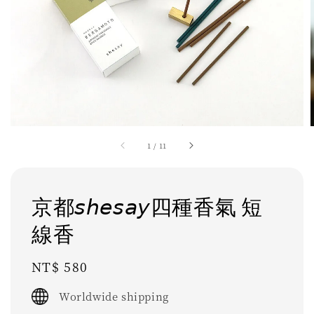
1
/
11
京都𝘴𝘩𝘦𝘴𝘢𝘺四種香氣 短
線香
Regular
NT$ 580
price
Worldwide shipping