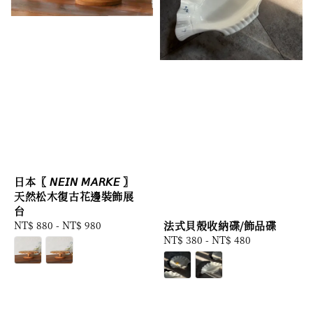
日本〖 𝘕𝘌𝘐𝘕 𝘔𝘈𝘙𝘒𝘌 〗
天然松木復古花邊裝飾展
台
法式貝殼收納碟/飾品碟
Regular
NT$ 880
-
NT$ 980
Regular
NT$ 380
-
NT$ 480
price
price