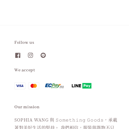
Follow us
We accept
Our mission
SOPHIA WANG 與 𝚂𝚘𝚖𝚎𝚝𝚑𝚒𝚗𝚐 𝙶𝚘𝚘𝚍𝚜，承載
著對美好生活的堅持。 我們相信，服裝與器物不只