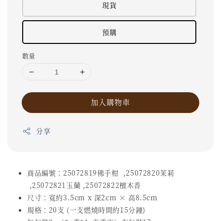
現貨
預購
數量
加入購物車
分享
商品編號：25072819佛手柑 ,25072820茉莉
,25072821玉蘭 ,25072822檀木香
尺寸：寬約3.5cm x 深2cm × 高8.5cm
規格：20支 (一支燃燒時間約15分鐘)