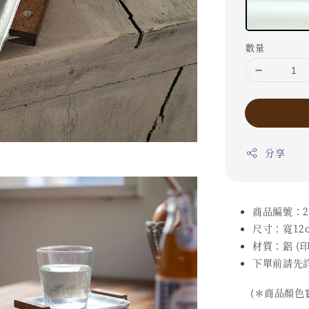
數量
分享
商品編號：25
尺寸：寬12c
材質：鋁 (印
下單前請先
(＊商品顏色實