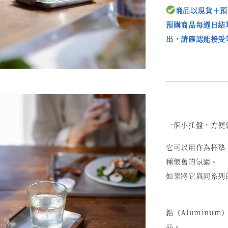
商品以現貨＋預
預購商品每週日結
出，請確認能接受
一個小托盤，方便
它可以用作為杯墊
種懷舊的氛圍。
如果將它與同系列
鋁（Alumin
品。