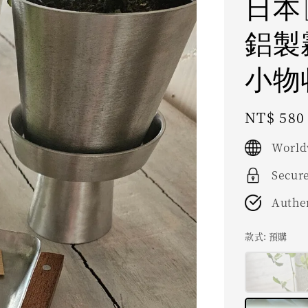
日本〖
鋁製
小物
Regular
NT$ 580
price
World
Secur
Authe
款式
: 預購