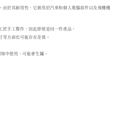
。由於其耐用性，它被用於汽車和個人電腦部件以及飛機機
工匠手工製作，因此即使是同一件產品，
寸等方面也可能存在差異。
的環境中使用，可能會生鏽。