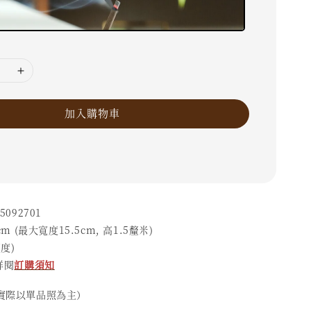
加入購物車
092701
m (最大寬度15.5cm, 高1.5釐米)
度)
詳閱
訂購須知
際以單品照為主）