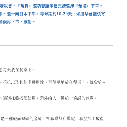
購販售，『現貨』選項若顯示售完請選擇『預購』下單。
單、週一向日本下單，等候期約10-20天，如提早會盡快寄
等候再下單，感謝。
您每天放在餐桌上。
、花托以及其他多種用途。可簡單地放在餐桌上，就會給人一
的鋁制托盤搭配使用，還能給人一種統一協調的感覺。
um）是一種輕而堅固的金屬，容易導熱和導電，易於加工成產