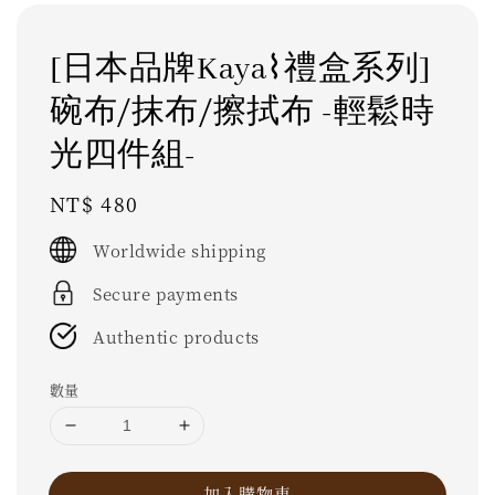
[日本品牌Kaya⌇禮盒系列]
碗布/抹布/擦拭布 -輕鬆時
光四件組-
Regular
NT$ 480
price
Worldwide shipping
Secure payments
Authentic products
數量
加入購物車