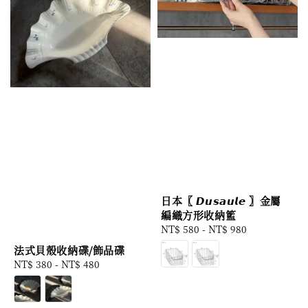
日本〖 𝘿𝙪𝙨𝙖𝙪𝙡𝙚 〗金屬
編織方形收納籃
Regular
NT$ 580
-
NT$ 980
price
法式貝殼收納碟/飾品碟
Regular
NT$ 380
-
NT$ 480
price