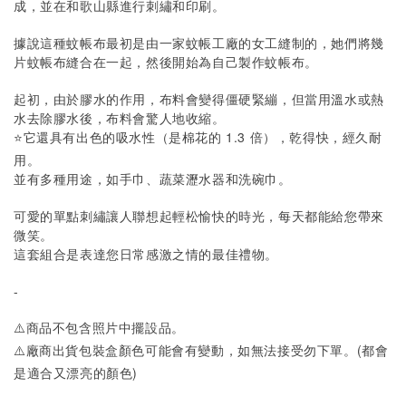
成，並在和歌山縣進行刺繡和印刷。
據說這種蚊帳布最初是由一家蚊帳工廠的女工縫制的，她們將幾
片蚊帳布縫合在一起，然後開始為自己製作蚊帳布。
起初，由於膠水的作用，布料會變得僵硬緊繃，但當用溫水或熱
水去除膠水後，布料會驚人地收縮。
⭐️它還具有出色的吸水性（是棉花的 1.3 倍），乾得快，經久耐
用。
並有多種用途，如手巾、蔬菜瀝水器和洗碗巾。
可愛的單點刺繡讓人聯想起輕松愉快的時光，每天都能給您帶來
微笑。
這套組合是表達您日常感激之情的最佳禮物。
-
⚠️商品不包含照片中擺設品。
(
⚠️
廠商出貨包裝盒顏色可能會有變動，如無法接受勿下單。
都會
)
是適合又漂亮的顏色