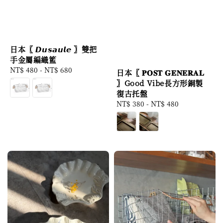
日本〖 𝘿𝙪𝙨𝙖𝙪𝙡𝙚 〗雙把
手金屬編織籃
Regular
NT$ 480
-
NT$ 680
日本〖 𝐏𝐎𝐒𝐓 𝐆𝐄𝐍𝐄𝐑𝐀𝐋
price
〗Good Vibe長方形銅製
復古托盤
Regular
NT$ 380
-
NT$ 480
price