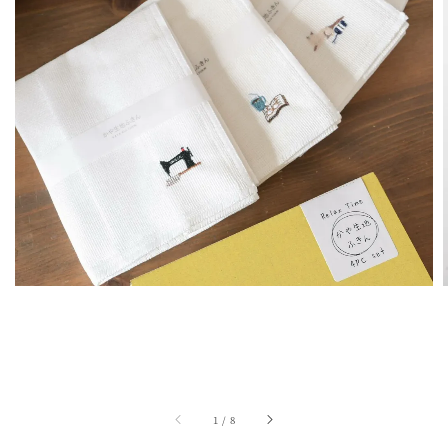
1
/
8