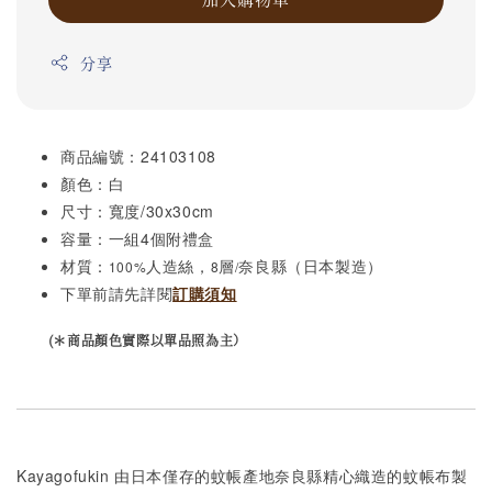
分享
商品編號：24103108
顏色：白
尺寸：
/30x30cm
寬度
容量：
4
一組
個附禮盒
材質：
人造絲，
層
奈良縣
（日本製造）
100%
8
/
下單前請先詳閱
訂購須知
(＊商品顏色實際以單品照為主）
Kayagofukin 由日本僅存的蚊帳產地奈良縣精心織造的蚊帳布製