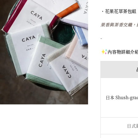
・花果花草茶包組
果香與茶香交織，
-
內容物詳細介
日本 Shush-g
日式