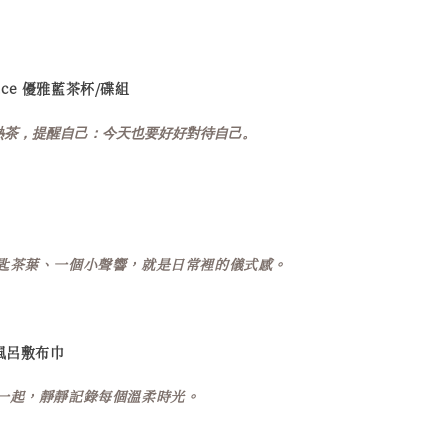
race 優雅藍茶杯/碟組
熱茶，提醒自己：今天也要好好對待自己。
匙茶葉、一個小聲響，就是日常裡的儀式感。
風呂敷布巾
一起，靜靜記錄每個溫柔時光。