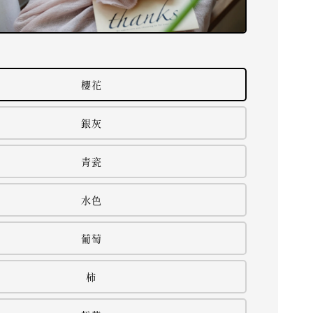
櫻花
銀灰
青瓷
水色
葡萄
柿