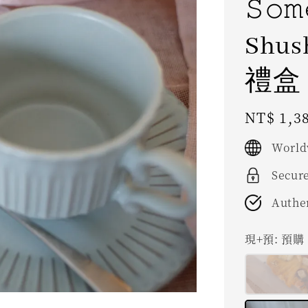
𝚂𝚘𝚖
Shu
禮盒
Regular
NT$ 1,3
price
World
Secur
Authe
現+預
: 預購