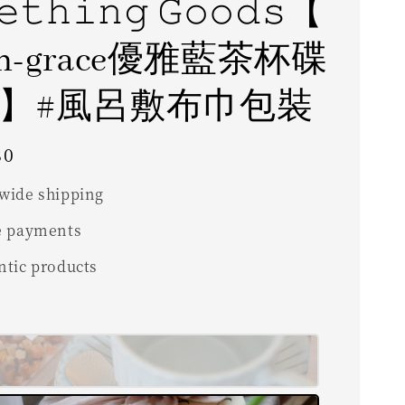
𝚎𝚝𝚑𝚒𝚗𝚐 𝙶𝚘𝚘𝚍𝚜【
sh-grace優雅藍茶杯碟
 】#風呂敷布巾包裝
80
wide shipping
e payments
ntic products