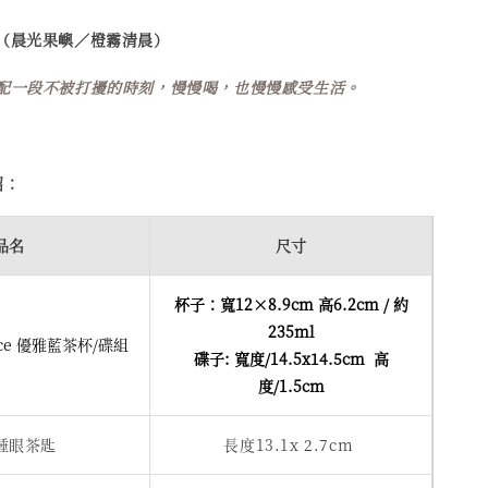
（晨光果嶼／橙霧清晨）
配一段不被打擾的時刻，慢慢喝，也慢慢感受生活。
紹：
品名
尺寸
杯子：寬12×8.9cm 高6.2cm / 約
235ml
race 優雅藍茶杯/碟組
碟子: 寬度/14.5x14.5cm  高
度/1.5cm
錘眼茶匙
長度13.1x 2.7cm