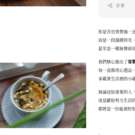
分享
你是否也曾想過，
而是一段溫暖時光
甚至是一種無聲卻
我們精心推出了
客
每一盒都用心選品
承載著生活裡的小
無論送給重要的人
或是獻給努力生活
都將是一份能被好