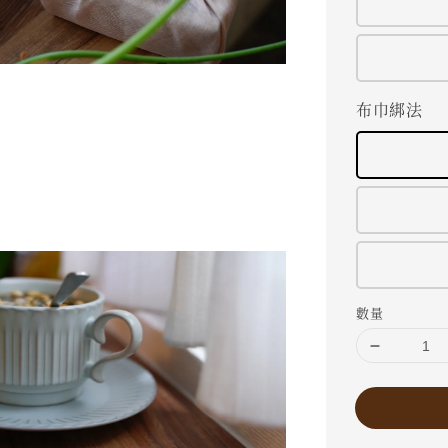
布巾綁法
數量