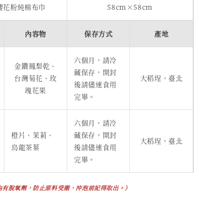
A櫻花粉純棉布巾
58cm×58cm
內容物
保存方式
產地
六個月，請冷
金鑽鳳梨乾、
藏保存，開封
台灣菊花、玫
大稻埕，臺北
後請儘速食用
瑰花果
完畢。
六個月，請冷
橙片、茉莉、
藏保存，開封
大稻埕，臺北
烏龍茶葉
後請儘速食用
完畢。
內有脫氧劑，防止原料受潮，沖泡前記得取出。）