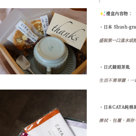
/
禮盒內容物：
・
日本 Shush-g
盛裝第一口溫水或
・日式錘眼茶匙
生活不需華麗，一
・日本CAYA純棉
擦拭、包覆，與你