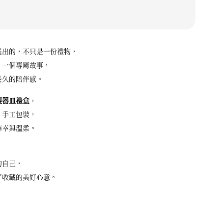
送出的，不只是一份禮物，
、一個專屬故事，
長久的陪伴感。
製器皿禮盒
，
、手工包裝，
確幸與溫柔。
，
的自己，
好收藏的美好心意。