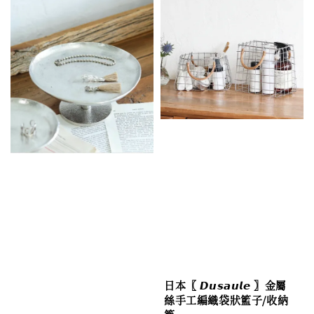
日本〖 𝘿𝙪𝙨𝙖𝙪𝙡𝙚 〗金屬
絲手工編織袋狀籃子/收納