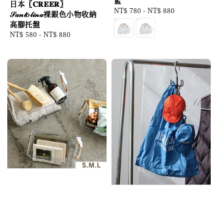
籃
日本〖𝐂𝐑𝐄𝐄𝐑〗
Regular
NT$ 780
-
NT$ 880
𝒮𝒶𝓃𝓉𝑜𝓁𝒾𝓃𝒶裸銀色小物收納
price
高腳托盤
Regular
NT$ 580
-
NT$ 880
price