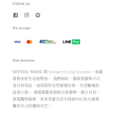
Follow us
We accept
Our mission
SOPHIA WANG 與 𝚂𝚘𝚖𝚎𝚝𝚑𝚒𝚗𝚐 𝙶𝚘𝚘𝚍𝚜，承載
著對美好生活的堅持。 我們相信，服裝與器物不只
是日常用品，而是陪伴女性展現自我、生活靈魂的
詩意片段。 透過質感穿搭與日常器物，建立自信、
展現獨特風格，並在美感生活中找到內心的力量與
屬於自己的獨特光芒。