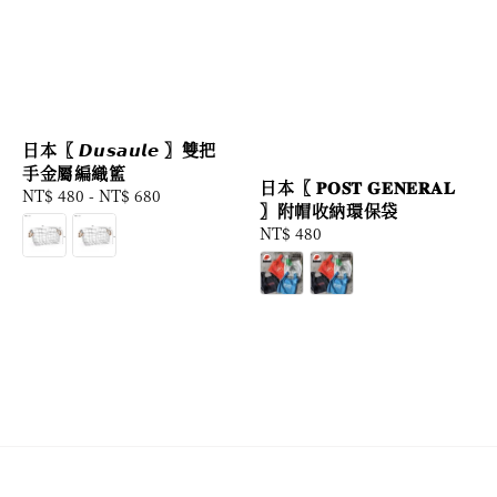
日本〖 𝘿𝙪𝙨𝙖𝙪𝙡𝙚 〗雙把
手金屬編織籃
日本〖 𝐏𝐎𝐒𝐓 𝐆𝐄𝐍𝐄𝐑𝐀𝐋
Regular
NT$ 480
-
NT$ 680
〗附帽收納環保袋
price
Regular
NT$ 480
price