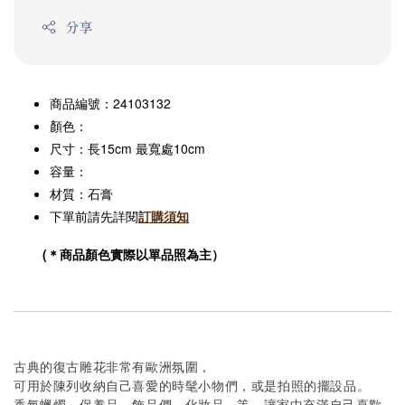
分享
商品編號：24103132
顏色：
尺
寸：
15cm
10cm
長
最寬處
容量：
材質：石膏
下單前請先詳閱
訂購須知
(＊商品顏色實際以單品照為主）
古典的復古雕花非常有歐洲氛圍，
可用於陳列收納自己喜愛的時髦小物們，或是拍照的擺設品。
香氛蠟燭、保養品、飾品們、化妝品...等，讓家中充滿自己喜歡