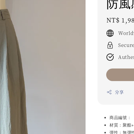
防風
Regular
NT$ 1,9
price
World
Secur
Authe
分享
商品編號：
材質：聚酯
彈性：無彈