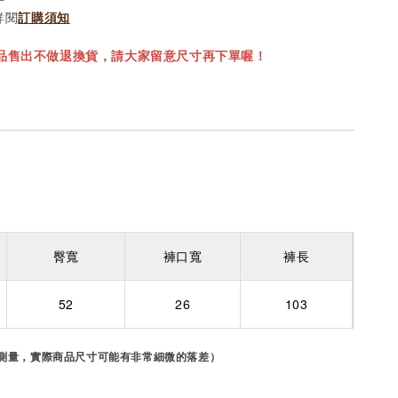
詳閱
訂購須知
商品售出不做退換貨，請大家留意尺寸再下單喔！
褲長
臀寬
褲口寬
52
26
103
放測量，實際商品尺寸可能有非常細微的落差）