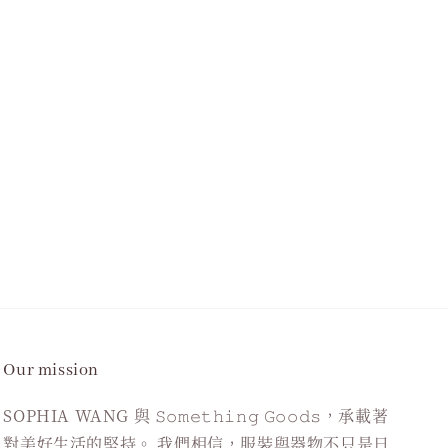
Our mission
SOPHIA WANG 與 𝚂𝚘𝚖𝚎𝚝𝚑𝚒𝚗𝚐 𝙶𝚘𝚘𝚍𝚜，承載著
對美好生活的堅持。 我們相信，服裝與器物不只是日