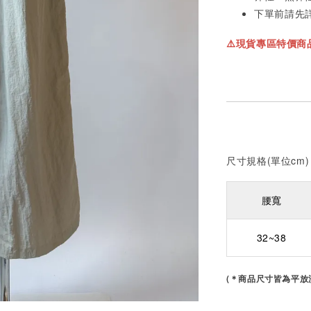
下單前請先
⚠️現貨專區特價
尺寸規格(單位cm)
腰寬
32~38
(＊商品尺寸皆為平